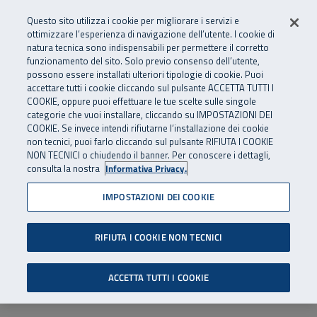
Numero Verde
800 810 810
.
Vai al menu principale
Vai al contenuto principale
Vai al Footer
Questo sito utilizza i cookie per migliorare i servizi e
Da cellulare e dall’estero
06 45539607
ottimizzare l’esperienza di navigazione dell’utente. I cookie di
natura tecnica sono indispensabili per permettere il corretto
funzionamento del sito. Solo previo consenso dell’utente,
Apri cerca
Apr
SuperAbile - il Contact Center Inail per il mondo della disabilità
possono essere installati ulteriori tipologie di cookie. Puoi
Navigazione principale
accettare tutti i cookie cliccando sul pulsante ACCETTA TUTTI I
COOKIE, oppure puoi effettuare le tue scelte sulle singole
categorie che vuoi installare, cliccando su IMPOSTAZIONI DEI
COOKIE. Se invece intendi rifiutarne l’installazione dei cookie
non tecnici, puoi farlo cliccando sul pulsante RIFIUTA I COOKIE
NON TECNICI o chiudendo il banner. Per conoscere i dettagli,
consulta la nostra
Informativa Privacy.
IMPOSTAZIONI DEI COOKIE
RIFIUTA I COOKIE NON TECNICI
ACCETTA TUTTI I COOKIE