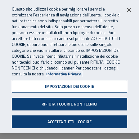
Numero Verde
800 810 810
.
Vai al menu principale
Vai al contenuto principale
Vai al Footer
Questo sito utilizza i cookie per migliorare i servizi e
Da cellulare e dall’estero
06 45539607
ottimizzare l’esperienza di navigazione dell’utente. I cookie di
natura tecnica sono indispensabili per permettere il corretto
funzionamento del sito. Solo previo consenso dell’utente,
Apri cerca
Apr
SuperAbile - il Contact Center Inail per il mondo della disabilità
possono essere installati ulteriori tipologie di cookie. Puoi
Navigazione principale
accettare tutti i cookie cliccando sul pulsante ACCETTA TUTTI I
COOKIE, oppure puoi effettuare le tue scelte sulle singole
categorie che vuoi installare, cliccando su IMPOSTAZIONI DEI
COOKIE. Se invece intendi rifiutarne l’installazione dei cookie
non tecnici, puoi farlo cliccando sul pulsante RIFIUTA I COOKIE
NON TECNICI o chiudendo il banner. Per conoscere i dettagli,
consulta la nostra
Informativa Privacy.
IMPOSTAZIONI DEI COOKIE
RIFIUTA I COOKIE NON TECNICI
ACCETTA TUTTI I COOKIE