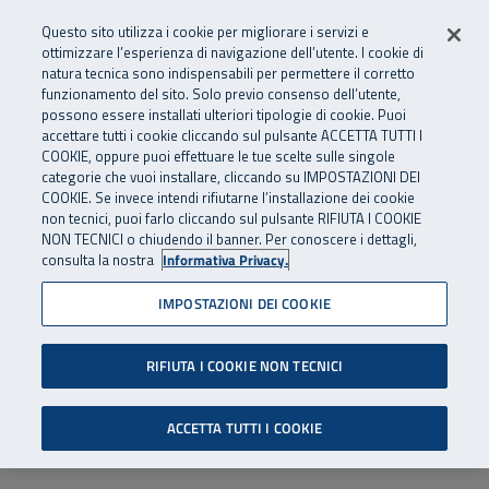
Numero Verde
800 810 810
.
Vai al menu principale
Vai al contenuto principale
Vai al Footer
Questo sito utilizza i cookie per migliorare i servizi e
Da cellulare e dall’estero
06 45539607
ottimizzare l’esperienza di navigazione dell’utente. I cookie di
natura tecnica sono indispensabili per permettere il corretto
funzionamento del sito. Solo previo consenso dell’utente,
Apri cerca
Apr
SuperAbile - il Contact Center Inail per il mondo della disabilità
possono essere installati ulteriori tipologie di cookie. Puoi
Navigazione principale
accettare tutti i cookie cliccando sul pulsante ACCETTA TUTTI I
COOKIE, oppure puoi effettuare le tue scelte sulle singole
categorie che vuoi installare, cliccando su IMPOSTAZIONI DEI
COOKIE. Se invece intendi rifiutarne l’installazione dei cookie
non tecnici, puoi farlo cliccando sul pulsante RIFIUTA I COOKIE
NON TECNICI o chiudendo il banner. Per conoscere i dettagli,
consulta la nostra
Informativa Privacy.
IMPOSTAZIONI DEI COOKIE
RIFIUTA I COOKIE NON TECNICI
ACCETTA TUTTI I COOKIE