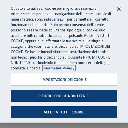
Numero Verde
800 810 810
.
Vai al menu principale
Vai al contenuto principale
Vai al Footer
Questo sito utilizza i cookie per migliorare i servizi e
Da cellulare e dall’estero
06 45539607
ottimizzare l’esperienza di navigazione dell’utente. I cookie di
natura tecnica sono indispensabili per permettere il corretto
funzionamento del sito. Solo previo consenso dell’utente,
Apri cerca
Apr
SuperAbile - il Contact Center Inail per il mondo della disabilità
possono essere installati ulteriori tipologie di cookie. Puoi
Navigazione principale
accettare tutti i cookie cliccando sul pulsante ACCETTA TUTTI I
COOKIE, oppure puoi effettuare le tue scelte sulle singole
categorie che vuoi installare, cliccando su IMPOSTAZIONI DEI
COOKIE. Se invece intendi rifiutarne l’installazione dei cookie
non tecnici, puoi farlo cliccando sul pulsante RIFIUTA I COOKIE
NON TECNICI o chiudendo il banner. Per conoscere i dettagli,
consulta la nostra
Informativa Privacy.
IMPOSTAZIONI DEI COOKIE
RIFIUTA I COOKIE NON TECNICI
ACCETTA TUTTI I COOKIE