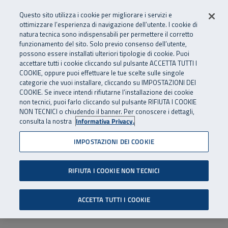
Numero Verde
800 810 810
.
Vai al menu principale
Vai al contenuto principale
Vai al Footer
Questo sito utilizza i cookie per migliorare i servizi e
Da cellulare e dall’estero
06 45539607
ottimizzare l’esperienza di navigazione dell’utente. I cookie di
natura tecnica sono indispensabili per permettere il corretto
funzionamento del sito. Solo previo consenso dell’utente,
Apri cerca
Apr
SuperAbile - il Contact Center Inail per il mondo della disabilità
possono essere installati ulteriori tipologie di cookie. Puoi
Navigazione principale
accettare tutti i cookie cliccando sul pulsante ACCETTA TUTTI I
COOKIE, oppure puoi effettuare le tue scelte sulle singole
categorie che vuoi installare, cliccando su IMPOSTAZIONI DEI
COOKIE. Se invece intendi rifiutarne l’installazione dei cookie
non tecnici, puoi farlo cliccando sul pulsante RIFIUTA I COOKIE
NON TECNICI o chiudendo il banner. Per conoscere i dettagli,
consulta la nostra
Informativa Privacy.
IMPOSTAZIONI DEI COOKIE
RIFIUTA I COOKIE NON TECNICI
ACCETTA TUTTI I COOKIE