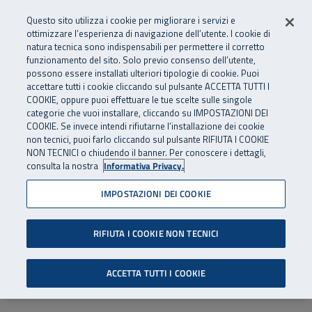
Numero Verde
800 810 810
.
Vai al menu principale
Vai al contenuto principale
Vai al Footer
Questo sito utilizza i cookie per migliorare i servizi e
Da cellulare e dall’estero
06 45539607
ottimizzare l’esperienza di navigazione dell’utente. I cookie di
natura tecnica sono indispensabili per permettere il corretto
funzionamento del sito. Solo previo consenso dell’utente,
Apri cerca
Apr
SuperAbile - il Contact Center Inail per il mondo della disabilità
possono essere installati ulteriori tipologie di cookie. Puoi
Navigazione principale
accettare tutti i cookie cliccando sul pulsante ACCETTA TUTTI I
COOKIE, oppure puoi effettuare le tue scelte sulle singole
categorie che vuoi installare, cliccando su IMPOSTAZIONI DEI
COOKIE. Se invece intendi rifiutarne l’installazione dei cookie
non tecnici, puoi farlo cliccando sul pulsante RIFIUTA I COOKIE
NON TECNICI o chiudendo il banner. Per conoscere i dettagli,
consulta la nostra
Informativa Privacy.
IMPOSTAZIONI DEI COOKIE
RIFIUTA I COOKIE NON TECNICI
ACCETTA TUTTI I COOKIE