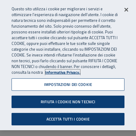
Numero Verde
800 810 810
.
Vai al menu principale
Vai al contenuto principale
Vai al Footer
Questo sito utilizza i cookie per migliorare i servizi e
Da cellulare e dall’estero
06 45539607
ottimizzare l’esperienza di navigazione dell’utente. I cookie di
natura tecnica sono indispensabili per permettere il corretto
funzionamento del sito. Solo previo consenso dell’utente,
Apri cerca
Apr
SuperAbile - il Contact Center Inail per il mondo della disabilità
possono essere installati ulteriori tipologie di cookie. Puoi
Navigazione principale
accettare tutti i cookie cliccando sul pulsante ACCETTA TUTTI I
COOKIE, oppure puoi effettuare le tue scelte sulle singole
categorie che vuoi installare, cliccando su IMPOSTAZIONI DEI
COOKIE. Se invece intendi rifiutarne l’installazione dei cookie
non tecnici, puoi farlo cliccando sul pulsante RIFIUTA I COOKIE
NON TECNICI o chiudendo il banner. Per conoscere i dettagli,
consulta la nostra
Informativa Privacy.
IMPOSTAZIONI DEI COOKIE
RIFIUTA I COOKIE NON TECNICI
ACCETTA TUTTI I COOKIE