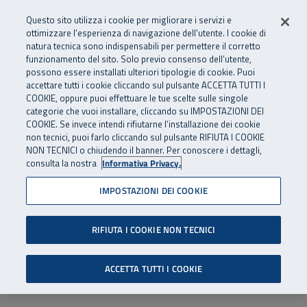
Numero Verde
800 810 810
.
Vai al menu principale
Vai al contenuto principale
Vai al Footer
Questo sito utilizza i cookie per migliorare i servizi e
Da cellulare e dall’estero
06 45539607
ottimizzare l’esperienza di navigazione dell’utente. I cookie di
natura tecnica sono indispensabili per permettere il corretto
funzionamento del sito. Solo previo consenso dell’utente,
Apri cerca
Apr
SuperAbile - il Contact Center Inail per il mondo della disabilità
possono essere installati ulteriori tipologie di cookie. Puoi
Navigazione principale
accettare tutti i cookie cliccando sul pulsante ACCETTA TUTTI I
COOKIE, oppure puoi effettuare le tue scelte sulle singole
categorie che vuoi installare, cliccando su IMPOSTAZIONI DEI
COOKIE. Se invece intendi rifiutarne l’installazione dei cookie
non tecnici, puoi farlo cliccando sul pulsante RIFIUTA I COOKIE
NON TECNICI o chiudendo il banner. Per conoscere i dettagli,
consulta la nostra
Informativa Privacy.
IMPOSTAZIONI DEI COOKIE
RIFIUTA I COOKIE NON TECNICI
ACCETTA TUTTI I COOKIE