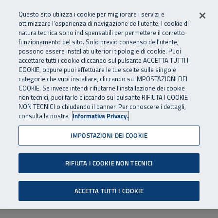
Numero Verde
800 810 810
.
Vai al menu principale
Vai al contenuto principale
Vai al Footer
Questo sito utilizza i cookie per migliorare i servizi e
Da cellulare e dall’estero
06 45539607
ottimizzare l’esperienza di navigazione dell’utente. I cookie di
natura tecnica sono indispensabili per permettere il corretto
funzionamento del sito. Solo previo consenso dell’utente,
Apri cerca
Apr
SuperAbile - il Contact Center Inail per il mondo della disabilità
possono essere installati ulteriori tipologie di cookie. Puoi
Navigazione principale
accettare tutti i cookie cliccando sul pulsante ACCETTA TUTTI I
COOKIE, oppure puoi effettuare le tue scelte sulle singole
categorie che vuoi installare, cliccando su IMPOSTAZIONI DEI
COOKIE. Se invece intendi rifiutarne l’installazione dei cookie
non tecnici, puoi farlo cliccando sul pulsante RIFIUTA I COOKIE
NON TECNICI o chiudendo il banner. Per conoscere i dettagli,
consulta la nostra
Informativa Privacy.
IMPOSTAZIONI DEI COOKIE
RIFIUTA I COOKIE NON TECNICI
ACCETTA TUTTI I COOKIE