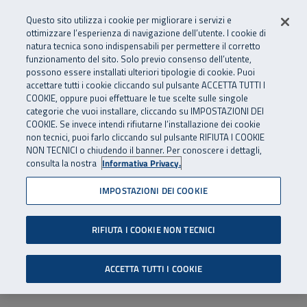
Numero Verde
800 810 810
.
Vai al menu principale
Vai al contenuto principale
Vai al Footer
Questo sito utilizza i cookie per migliorare i servizi e
Da cellulare e dall’estero
06 45539607
ottimizzare l’esperienza di navigazione dell’utente. I cookie di
natura tecnica sono indispensabili per permettere il corretto
funzionamento del sito. Solo previo consenso dell’utente,
Apri cerca
Apr
SuperAbile - il Contact Center Inail per il mondo della disabilità
possono essere installati ulteriori tipologie di cookie. Puoi
Navigazione principale
accettare tutti i cookie cliccando sul pulsante ACCETTA TUTTI I
COOKIE, oppure puoi effettuare le tue scelte sulle singole
categorie che vuoi installare, cliccando su IMPOSTAZIONI DEI
COOKIE. Se invece intendi rifiutarne l’installazione dei cookie
non tecnici, puoi farlo cliccando sul pulsante RIFIUTA I COOKIE
NON TECNICI o chiudendo il banner. Per conoscere i dettagli,
consulta la nostra
Informativa Privacy.
IMPOSTAZIONI DEI COOKIE
RIFIUTA I COOKIE NON TECNICI
ACCETTA TUTTI I COOKIE