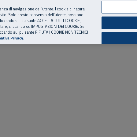
per te, chiamaci.
Numero Verde
800 810 810
.
Da cellulare e dall’estero
06 
ienza di navigazione dell’utente. I cookie di natura
 sito. Solo previo consenso dell’utente, possono
ie cliccando sul pulsante ACCETTA TUTTI I COOKIE,
ed eventi
Risorse utili
Supporto
tallare, cliccando su IMPOSTAZIONI DEI COOKIE. Se
o cliccando sul pulsante RIFIUTA I COOKIE NON TECNICI
ativa Privacy.