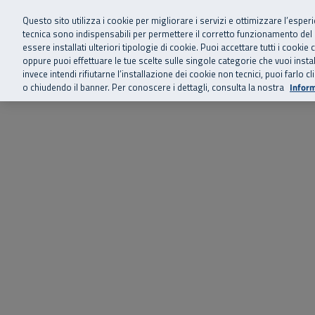
Siamo qui 
Vai al menu principale
Vai al contenuto principale
Vai al Footer
Questo sito utilizza i cookie per migliorare i servizi e ottimizzare l’esper
tecnica sono indispensabili per permettere il corretto funzionamento del
essere installati ulteriori tipologie di cookie. Puoi accettare tutti i cook
Home
Chi siamo
Storie, news 
SuperAbile - il Contact Center Inail per il mondo della disabilità
oppure puoi effettuare le tue scelte sulle singole categorie che vuoi ins
invece intendi rifiutarne l’installazione dei cookie non tecnici, puoi farl
o chiudendo il banner. Per conoscere i dettagli, consulta la nostra
Inform