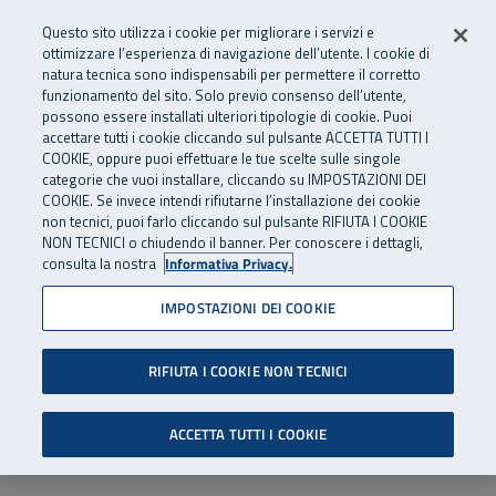
Numero Verde
800 810 810
.
Vai al menu principale
Vai al contenuto principale
Vai al Footer
Questo sito utilizza i cookie per migliorare i servizi e
Da cellulare e dall’estero
06 45539607
ottimizzare l’esperienza di navigazione dell’utente. I cookie di
natura tecnica sono indispensabili per permettere il corretto
funzionamento del sito. Solo previo consenso dell’utente,
Apri cerca
Apr
SuperAbile - il Contact Center Inail per il mondo della disabilità
possono essere installati ulteriori tipologie di cookie. Puoi
Navigazione principale
accettare tutti i cookie cliccando sul pulsante ACCETTA TUTTI I
COOKIE, oppure puoi effettuare le tue scelte sulle singole
categorie che vuoi installare, cliccando su IMPOSTAZIONI DEI
COOKIE. Se invece intendi rifiutarne l’installazione dei cookie
non tecnici, puoi farlo cliccando sul pulsante RIFIUTA I COOKIE
NON TECNICI o chiudendo il banner. Per conoscere i dettagli,
consulta la nostra
Informativa Privacy.
IMPOSTAZIONI DEI COOKIE
RIFIUTA I COOKIE NON TECNICI
ACCETTA TUTTI I COOKIE