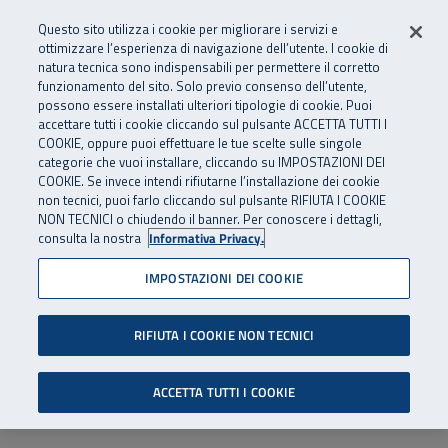
Numero Verde
800 810 810
.
Vai al menu principale
Vai al contenuto principale
Vai al Footer
Questo sito utilizza i cookie per migliorare i servizi e
Da cellulare e dall’estero
06 45539607
ottimizzare l’esperienza di navigazione dell’utente. I cookie di
natura tecnica sono indispensabili per permettere il corretto
funzionamento del sito. Solo previo consenso dell’utente,
Apri cerca
Apr
SuperAbile - il Contact Center Inail per il mondo della disabilità
possono essere installati ulteriori tipologie di cookie. Puoi
Navigazione principale
accettare tutti i cookie cliccando sul pulsante ACCETTA TUTTI I
COOKIE, oppure puoi effettuare le tue scelte sulle singole
categorie che vuoi installare, cliccando su IMPOSTAZIONI DEI
COOKIE. Se invece intendi rifiutarne l’installazione dei cookie
non tecnici, puoi farlo cliccando sul pulsante RIFIUTA I COOKIE
NON TECNICI o chiudendo il banner. Per conoscere i dettagli,
consulta la nostra
Informativa Privacy.
IMPOSTAZIONI DEI COOKIE
RIFIUTA I COOKIE NON TECNICI
ACCETTA TUTTI I COOKIE