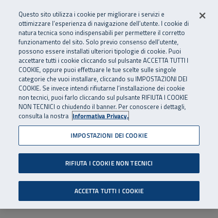
Numero Verde
800 810 810
.
Vai al menu principale
Vai al contenuto principale
Vai al Footer
Questo sito utilizza i cookie per migliorare i servizi e
Da cellulare e dall’estero
06 45539607
ottimizzare l’esperienza di navigazione dell’utente. I cookie di
natura tecnica sono indispensabili per permettere il corretto
funzionamento del sito. Solo previo consenso dell’utente,
Apri cerca
Apr
SuperAbile - il Contact Center Inail per il mondo della disabilità
possono essere installati ulteriori tipologie di cookie. Puoi
Navigazione principale
accettare tutti i cookie cliccando sul pulsante ACCETTA TUTTI I
COOKIE, oppure puoi effettuare le tue scelte sulle singole
categorie che vuoi installare, cliccando su IMPOSTAZIONI DEI
COOKIE. Se invece intendi rifiutarne l’installazione dei cookie
non tecnici, puoi farlo cliccando sul pulsante RIFIUTA I COOKIE
NON TECNICI o chiudendo il banner. Per conoscere i dettagli,
consulta la nostra
Informativa Privacy.
IMPOSTAZIONI DEI COOKIE
RIFIUTA I COOKIE NON TECNICI
ACCETTA TUTTI I COOKIE