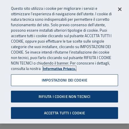
Numero Verde
800 810 810
.
Vai al menu principale
Vai al contenuto principale
Vai al Footer
Questo sito utilizza i cookie per migliorare i servizi e
Da cellulare e dall’estero
06 45539607
ottimizzare l’esperienza di navigazione dell’utente. I cookie di
natura tecnica sono indispensabili per permettere il corretto
funzionamento del sito. Solo previo consenso dell’utente,
Apri cerca
Apr
SuperAbile - il Contact Center Inail per il mondo della disabilità
possono essere installati ulteriori tipologie di cookie. Puoi
Navigazione principale
accettare tutti i cookie cliccando sul pulsante ACCETTA TUTTI I
COOKIE, oppure puoi effettuare le tue scelte sulle singole
categorie che vuoi installare, cliccando su IMPOSTAZIONI DEI
COOKIE. Se invece intendi rifiutarne l’installazione dei cookie
non tecnici, puoi farlo cliccando sul pulsante RIFIUTA I COOKIE
NON TECNICI o chiudendo il banner. Per conoscere i dettagli,
consulta la nostra
Informativa Privacy.
IMPOSTAZIONI DEI COOKIE
RIFIUTA I COOKIE NON TECNICI
ACCETTA TUTTI I COOKIE