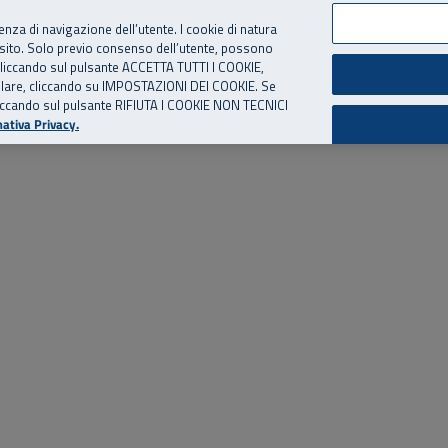
per te, chiamaci.
Numero Verde
800 810 810
.
Da cellulare e dall’estero
06 
ienza di navigazione dell’utente. I cookie di natura
 sito. Solo previo consenso dell’utente, possono
ie cliccando sul pulsante ACCETTA TUTTI I COOKIE,
ed eventi
Risorse utili
Supporto
tallare, cliccando su IMPOSTAZIONI DEI COOKIE. Se
o cliccando sul pulsante RIFIUTA I COOKIE NON TECNICI
ativa Privacy.