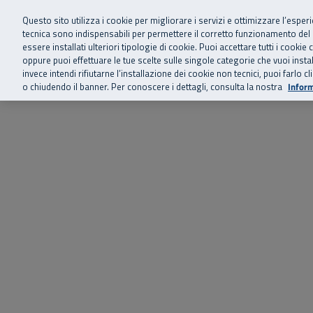
Siamo qui 
Vai al menu principale
Vai al contenuto principale
Vai al Footer
Questo sito utilizza i cookie per migliorare i servizi e ottimizzare l’esper
tecnica sono indispensabili per permettere il corretto funzionamento del
essere installati ulteriori tipologie di cookie. Puoi accettare tutti i cook
Home
Chi siamo
Storie, news 
SuperAbile - il Contact Center Inail per il mondo della disabilità
oppure puoi effettuare le tue scelte sulle singole categorie che vuoi ins
invece intendi rifiutarne l’installazione dei cookie non tecnici, puoi farl
o chiudendo il banner. Per conoscere i dettagli, consulta la nostra
Inform