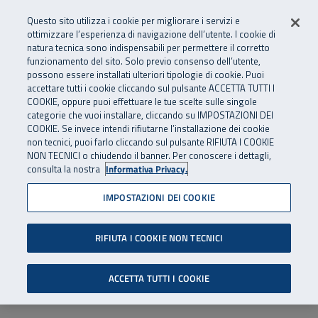
Numero Verde
800 810 810
.
Vai al menu principale
Vai al contenuto principale
Vai al Footer
Questo sito utilizza i cookie per migliorare i servizi e
Da cellulare e dall’estero
06 45539607
ottimizzare l’esperienza di navigazione dell’utente. I cookie di
natura tecnica sono indispensabili per permettere il corretto
funzionamento del sito. Solo previo consenso dell’utente,
Apri cerca
Apr
SuperAbile - il Contact Center Inail per il mondo della disabilità
possono essere installati ulteriori tipologie di cookie. Puoi
Navigazione principale
accettare tutti i cookie cliccando sul pulsante ACCETTA TUTTI I
COOKIE, oppure puoi effettuare le tue scelte sulle singole
categorie che vuoi installare, cliccando su IMPOSTAZIONI DEI
COOKIE. Se invece intendi rifiutarne l’installazione dei cookie
non tecnici, puoi farlo cliccando sul pulsante RIFIUTA I COOKIE
NON TECNICI o chiudendo il banner. Per conoscere i dettagli,
consulta la nostra
Informativa Privacy.
IMPOSTAZIONI DEI COOKIE
RIFIUTA I COOKIE NON TECNICI
ACCETTA TUTTI I COOKIE