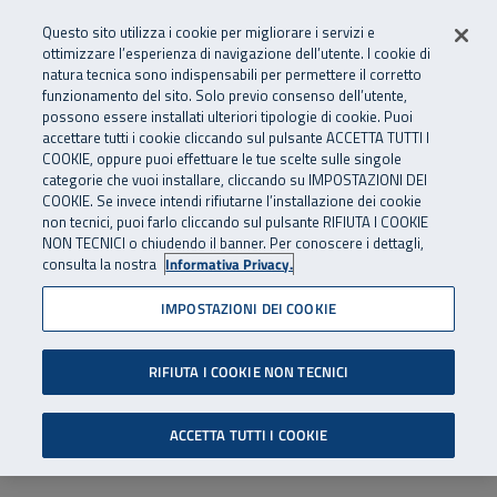
Numero Verde
800 810 810
.
Vai al menu principale
Vai al contenuto principale
Vai al Footer
Questo sito utilizza i cookie per migliorare i servizi e
Da cellulare e dall’estero
06 45539607
ottimizzare l’esperienza di navigazione dell’utente. I cookie di
natura tecnica sono indispensabili per permettere il corretto
funzionamento del sito. Solo previo consenso dell’utente,
Apri cerca
Apr
SuperAbile - il Contact Center Inail per il mondo della disabilità
possono essere installati ulteriori tipologie di cookie. Puoi
Navigazione principale
accettare tutti i cookie cliccando sul pulsante ACCETTA TUTTI I
COOKIE, oppure puoi effettuare le tue scelte sulle singole
categorie che vuoi installare, cliccando su IMPOSTAZIONI DEI
COOKIE. Se invece intendi rifiutarne l’installazione dei cookie
non tecnici, puoi farlo cliccando sul pulsante RIFIUTA I COOKIE
NON TECNICI o chiudendo il banner. Per conoscere i dettagli,
consulta la nostra
Informativa Privacy.
IMPOSTAZIONI DEI COOKIE
RIFIUTA I COOKIE NON TECNICI
ACCETTA TUTTI I COOKIE