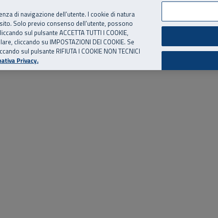
per te, chiamaci.
Numero Verde
800 810 810
.
Da cellulare e dall’estero
06 
ienza di navigazione dell’utente. I cookie di natura
 sito. Solo previo consenso dell’utente, possono
ie cliccando sul pulsante ACCETTA TUTTI I COOKIE,
ed eventi
Risorse utili
Supporto
tallare, cliccando su IMPOSTAZIONI DEI COOKIE. Se
o cliccando sul pulsante RIFIUTA I COOKIE NON TECNICI
ativa Privacy.