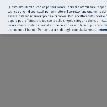
Siamo qui 
Vai al menu principale
Vai al contenuto principale
Vai al Footer
Questo sito utilizza i cookie per migliorare i servizi e ottimizzare l’esper
tecnica sono indispensabili per permettere il corretto funzionamento del
essere installati ulteriori tipologie di cookie. Puoi accettare tutti i cook
Home
Chi siamo
Storie, news 
SuperAbile - il Contact Center Inail per il mondo della disabilità
oppure puoi effettuare le tue scelte sulle singole categorie che vuoi ins
invece intendi rifiutarne l’installazione dei cookie non tecnici, puoi farl
o chiudendo il banner. Per conoscere i dettagli, consulta la nostra
Inform