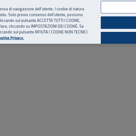
per te, chiamaci.
Numero Verde
800 810 810
.
Da cellulare e dall’estero
06 
ienza di navigazione dell’utente. I cookie di natura
 sito. Solo previo consenso dell’utente, possono
ie cliccando sul pulsante ACCETTA TUTTI I COOKIE,
ed eventi
Risorse utili
Supporto
tallare, cliccando su IMPOSTAZIONI DEI COOKIE. Se
o cliccando sul pulsante RIFIUTA I COOKIE NON TECNICI
ativa Privacy.