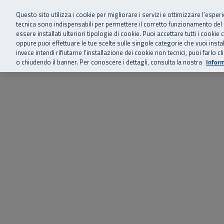
Siamo qui 
Vai al menu principale
Vai al contenuto principale
Vai al Footer
Questo sito utilizza i cookie per migliorare i servizi e ottimizzare l’esper
tecnica sono indispensabili per permettere il corretto funzionamento del
essere installati ulteriori tipologie di cookie. Puoi accettare tutti i cook
Home
Chi siamo
Storie, news 
SuperAbile - il Contact Center Inail per il mondo della disabilità
oppure puoi effettuare le tue scelte sulle singole categorie che vuoi ins
invece intendi rifiutarne l’installazione dei cookie non tecnici, puoi farl
o chiudendo il banner. Per conoscere i dettagli, consulta la nostra
Inform