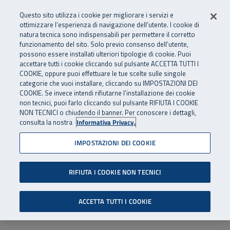
Numero Verde
800 810 810
.
Vai al menu principale
Vai al contenuto principale
Vai al Footer
Questo sito utilizza i cookie per migliorare i servizi e
Da cellulare e dall’estero
06 45539607
ottimizzare l’esperienza di navigazione dell’utente. I cookie di
natura tecnica sono indispensabili per permettere il corretto
funzionamento del sito. Solo previo consenso dell’utente,
Apri cerca
Apr
SuperAbile - il Contact Center Inail per il mondo della disabilità
possono essere installati ulteriori tipologie di cookie. Puoi
Navigazione principale
accettare tutti i cookie cliccando sul pulsante ACCETTA TUTTI I
COOKIE, oppure puoi effettuare le tue scelte sulle singole
categorie che vuoi installare, cliccando su IMPOSTAZIONI DEI
COOKIE. Se invece intendi rifiutarne l’installazione dei cookie
non tecnici, puoi farlo cliccando sul pulsante RIFIUTA I COOKIE
NON TECNICI o chiudendo il banner. Per conoscere i dettagli,
consulta la nostra
Informativa Privacy.
IMPOSTAZIONI DEI COOKIE
RIFIUTA I COOKIE NON TECNICI
ACCETTA TUTTI I COOKIE