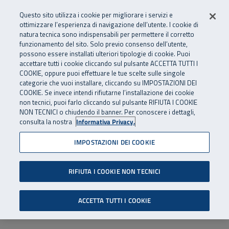
Numero Verde
800 810 810
.
Vai al menu principale
Vai al contenuto principale
Vai al Footer
Questo sito utilizza i cookie per migliorare i servizi e
Da cellulare e dall’estero
06 45539607
ottimizzare l’esperienza di navigazione dell’utente. I cookie di
natura tecnica sono indispensabili per permettere il corretto
funzionamento del sito. Solo previo consenso dell’utente,
Apri cerca
Apr
SuperAbile - il Contact Center Inail per il mondo della disabilità
possono essere installati ulteriori tipologie di cookie. Puoi
Navigazione principale
accettare tutti i cookie cliccando sul pulsante ACCETTA TUTTI I
COOKIE, oppure puoi effettuare le tue scelte sulle singole
categorie che vuoi installare, cliccando su IMPOSTAZIONI DEI
COOKIE. Se invece intendi rifiutarne l’installazione dei cookie
non tecnici, puoi farlo cliccando sul pulsante RIFIUTA I COOKIE
NON TECNICI o chiudendo il banner. Per conoscere i dettagli,
consulta la nostra
Informativa Privacy.
IMPOSTAZIONI DEI COOKIE
RIFIUTA I COOKIE NON TECNICI
ACCETTA TUTTI I COOKIE