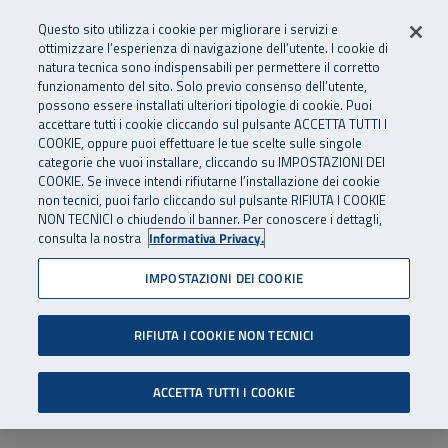
Numero Verde
800 810 810
.
Vai al menu principale
Vai al contenuto principale
Vai al Footer
Questo sito utilizza i cookie per migliorare i servizi e
Da cellulare e dall’estero
06 45539607
ottimizzare l’esperienza di navigazione dell’utente. I cookie di
natura tecnica sono indispensabili per permettere il corretto
funzionamento del sito. Solo previo consenso dell’utente,
Apri cerca
Apr
SuperAbile - il Contact Center Inail per il mondo della disabilità
possono essere installati ulteriori tipologie di cookie. Puoi
Navigazione principale
accettare tutti i cookie cliccando sul pulsante ACCETTA TUTTI I
COOKIE, oppure puoi effettuare le tue scelte sulle singole
categorie che vuoi installare, cliccando su IMPOSTAZIONI DEI
COOKIE. Se invece intendi rifiutarne l’installazione dei cookie
non tecnici, puoi farlo cliccando sul pulsante RIFIUTA I COOKIE
NON TECNICI o chiudendo il banner. Per conoscere i dettagli,
consulta la nostra
Informativa Privacy.
IMPOSTAZIONI DEI COOKIE
RIFIUTA I COOKIE NON TECNICI
ACCETTA TUTTI I COOKIE