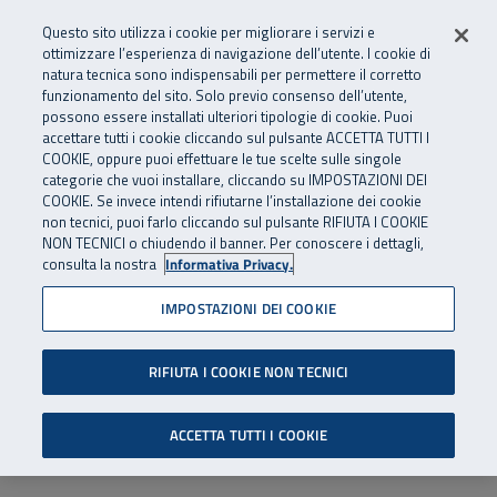
Numero Verde
800 810 810
.
Vai al menu principale
Vai al contenuto principale
Vai al Footer
Questo sito utilizza i cookie per migliorare i servizi e
Da cellulare e dall’estero
06 45539607
ottimizzare l’esperienza di navigazione dell’utente. I cookie di
natura tecnica sono indispensabili per permettere il corretto
funzionamento del sito. Solo previo consenso dell’utente,
Apri cerca
Apr
SuperAbile - il Contact Center Inail per il mondo della disabilità
possono essere installati ulteriori tipologie di cookie. Puoi
Navigazione principale
accettare tutti i cookie cliccando sul pulsante ACCETTA TUTTI I
COOKIE, oppure puoi effettuare le tue scelte sulle singole
categorie che vuoi installare, cliccando su IMPOSTAZIONI DEI
COOKIE. Se invece intendi rifiutarne l’installazione dei cookie
non tecnici, puoi farlo cliccando sul pulsante RIFIUTA I COOKIE
NON TECNICI o chiudendo il banner. Per conoscere i dettagli,
consulta la nostra
Informativa Privacy.
IMPOSTAZIONI DEI COOKIE
RIFIUTA I COOKIE NON TECNICI
ACCETTA TUTTI I COOKIE