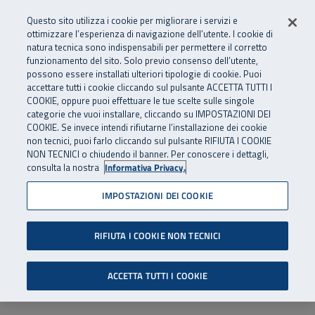
Numero Verde
800 810 810
.
Vai al menu principale
Vai al contenuto principale
Vai al Footer
Questo sito utilizza i cookie per migliorare i servizi e
Da cellulare e dall’estero
06 45539607
ottimizzare l’esperienza di navigazione dell’utente. I cookie di
natura tecnica sono indispensabili per permettere il corretto
funzionamento del sito. Solo previo consenso dell’utente,
Apri cerca
Apr
SuperAbile - il Contact Center Inail per il mondo della disabilità
possono essere installati ulteriori tipologie di cookie. Puoi
Navigazione principale
accettare tutti i cookie cliccando sul pulsante ACCETTA TUTTI I
COOKIE, oppure puoi effettuare le tue scelte sulle singole
categorie che vuoi installare, cliccando su IMPOSTAZIONI DEI
COOKIE. Se invece intendi rifiutarne l’installazione dei cookie
non tecnici, puoi farlo cliccando sul pulsante RIFIUTA I COOKIE
NON TECNICI o chiudendo il banner. Per conoscere i dettagli,
consulta la nostra
Informativa Privacy.
IMPOSTAZIONI DEI COOKIE
RIFIUTA I COOKIE NON TECNICI
ACCETTA TUTTI I COOKIE