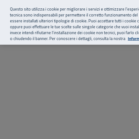
Siamo qui 
Vai al menu principale
Vai al contenuto principale
Vai al Footer
Questo sito utilizza i cookie per migliorare i servizi e ottimizzare l’esper
tecnica sono indispensabili per permettere il corretto funzionamento del
essere installati ulteriori tipologie di cookie. Puoi accettare tutti i cook
Home
Chi siamo
Storie, news 
SuperAbile - il Contact Center Inail per il mondo della disabilità
oppure puoi effettuare le tue scelte sulle singole categorie che vuoi ins
invece intendi rifiutarne l’installazione dei cookie non tecnici, puoi farl
o chiudendo il banner. Per conoscere i dettagli, consulta la nostra
Inform