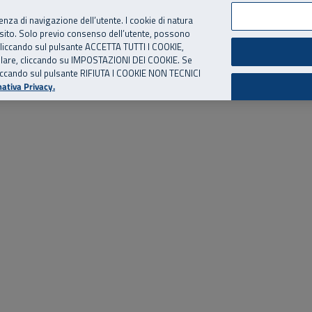
per te, chiamaci.
Numero Verde
800 810 810
.
Da cellulare e dall’estero
06 
ienza di navigazione dell’utente. I cookie di natura
 sito. Solo previo consenso dell’utente, possono
ie cliccando sul pulsante ACCETTA TUTTI I COOKIE,
ed eventi
Risorse utili
Supporto
tallare, cliccando su IMPOSTAZIONI DEI COOKIE. Se
o cliccando sul pulsante RIFIUTA I COOKIE NON TECNICI
ativa Privacy.