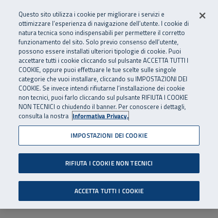
Numero Verde
800 810 810
.
Vai al menu principale
Vai al contenuto principale
Vai al Footer
Questo sito utilizza i cookie per migliorare i servizi e
Da cellulare e dall’estero
06 45539607
ottimizzare l’esperienza di navigazione dell’utente. I cookie di
natura tecnica sono indispensabili per permettere il corretto
funzionamento del sito. Solo previo consenso dell’utente,
Apri cerca
Apr
SuperAbile - il Contact Center Inail per il mondo della disabilità
possono essere installati ulteriori tipologie di cookie. Puoi
Navigazione principale
accettare tutti i cookie cliccando sul pulsante ACCETTA TUTTI I
COOKIE, oppure puoi effettuare le tue scelte sulle singole
categorie che vuoi installare, cliccando su IMPOSTAZIONI DEI
COOKIE. Se invece intendi rifiutarne l’installazione dei cookie
non tecnici, puoi farlo cliccando sul pulsante RIFIUTA I COOKIE
NON TECNICI o chiudendo il banner. Per conoscere i dettagli,
consulta la nostra
Informativa Privacy.
IMPOSTAZIONI DEI COOKIE
RIFIUTA I COOKIE NON TECNICI
ACCETTA TUTTI I COOKIE