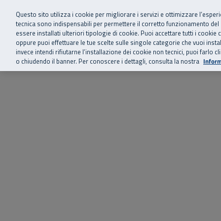
Siamo qui 
Vai al menu principale
Vai al contenuto principale
Vai al Footer
Questo sito utilizza i cookie per migliorare i servizi e ottimizzare l’esper
tecnica sono indispensabili per permettere il corretto funzionamento del
essere installati ulteriori tipologie di cookie. Puoi accettare tutti i cook
Home
Chi siamo
Storie, news 
SuperAbile - il Contact Center Inail per il mondo della disabilità
oppure puoi effettuare le tue scelte sulle singole categorie che vuoi ins
invece intendi rifiutarne l’installazione dei cookie non tecnici, puoi farl
o chiudendo il banner. Per conoscere i dettagli, consulta la nostra
Inform