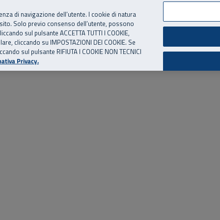
per te, chiamaci.
Numero Verde
800 810 810
.
Da cellulare e dall’estero
06 
ienza di navigazione dell’utente. I cookie di natura
 sito. Solo previo consenso dell’utente, possono
ie cliccando sul pulsante ACCETTA TUTTI I COOKIE,
ed eventi
Risorse utili
Supporto
tallare, cliccando su IMPOSTAZIONI DEI COOKIE. Se
o cliccando sul pulsante RIFIUTA I COOKIE NON TECNICI
ativa Privacy.