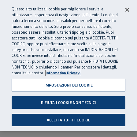
Numero Verde
800 810 810
.
Vai al menu principale
Vai al contenuto principale
Vai al Footer
Questo sito utilizza i cookie per migliorare i servizi e
Da cellulare e dall’estero
06 45539607
ottimizzare l’esperienza di navigazione dell’utente. I cookie di
natura tecnica sono indispensabili per permettere il corretto
funzionamento del sito. Solo previo consenso dell’utente,
Apri cerca
Apr
SuperAbile - il Contact Center Inail per il mondo della disabilità
possono essere installati ulteriori tipologie di cookie. Puoi
Navigazione principale
accettare tutti i cookie cliccando sul pulsante ACCETTA TUTTI I
COOKIE, oppure puoi effettuare le tue scelte sulle singole
categorie che vuoi installare, cliccando su IMPOSTAZIONI DEI
COOKIE. Se invece intendi rifiutarne l’installazione dei cookie
non tecnici, puoi farlo cliccando sul pulsante RIFIUTA I COOKIE
NON TECNICI o chiudendo il banner. Per conoscere i dettagli,
consulta la nostra
Informativa Privacy.
IMPOSTAZIONI DEI COOKIE
RIFIUTA I COOKIE NON TECNICI
ACCETTA TUTTI I COOKIE