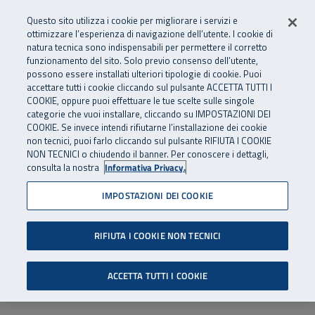
Numero Verde
800 810 810
.
Vai al menu principale
Vai al contenuto principale
Vai al Footer
Questo sito utilizza i cookie per migliorare i servizi e
Da cellulare e dall’estero
06 45539607
ottimizzare l’esperienza di navigazione dell’utente. I cookie di
natura tecnica sono indispensabili per permettere il corretto
funzionamento del sito. Solo previo consenso dell’utente,
Apri cerca
Apr
SuperAbile - il Contact Center Inail per il mondo della disabilità
possono essere installati ulteriori tipologie di cookie. Puoi
Navigazione principale
accettare tutti i cookie cliccando sul pulsante ACCETTA TUTTI I
COOKIE, oppure puoi effettuare le tue scelte sulle singole
categorie che vuoi installare, cliccando su IMPOSTAZIONI DEI
COOKIE. Se invece intendi rifiutarne l’installazione dei cookie
non tecnici, puoi farlo cliccando sul pulsante RIFIUTA I COOKIE
NON TECNICI o chiudendo il banner. Per conoscere i dettagli,
consulta la nostra
Informativa Privacy.
IMPOSTAZIONI DEI COOKIE
RIFIUTA I COOKIE NON TECNICI
ACCETTA TUTTI I COOKIE