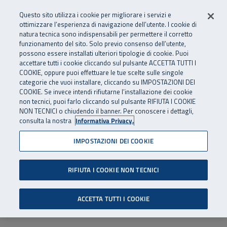
Numero Verde
800 810 810
.
Vai al menu principale
Vai al contenuto principale
Vai al Footer
Questo sito utilizza i cookie per migliorare i servizi e
Da cellulare e dall’estero
06 45539607
ottimizzare l’esperienza di navigazione dell’utente. I cookie di
natura tecnica sono indispensabili per permettere il corretto
funzionamento del sito. Solo previo consenso dell’utente,
Apri cerca
Apr
SuperAbile - il Contact Center Inail per il mondo della disabilità
possono essere installati ulteriori tipologie di cookie. Puoi
Navigazione principale
accettare tutti i cookie cliccando sul pulsante ACCETTA TUTTI I
COOKIE, oppure puoi effettuare le tue scelte sulle singole
categorie che vuoi installare, cliccando su IMPOSTAZIONI DEI
COOKIE. Se invece intendi rifiutarne l’installazione dei cookie
non tecnici, puoi farlo cliccando sul pulsante RIFIUTA I COOKIE
NON TECNICI o chiudendo il banner. Per conoscere i dettagli,
consulta la nostra
Informativa Privacy.
IMPOSTAZIONI DEI COOKIE
RIFIUTA I COOKIE NON TECNICI
ACCETTA TUTTI I COOKIE