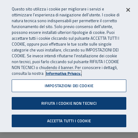
Numero Verde
800 810 810
.
Vai al menu principale
Vai al contenuto principale
Vai al Footer
Questo sito utilizza i cookie per migliorare i servizi e
Da cellulare e dall’estero
06 45539607
ottimizzare l’esperienza di navigazione dell’utente. I cookie di
natura tecnica sono indispensabili per permettere il corretto
funzionamento del sito. Solo previo consenso dell’utente,
Apri cerca
Apr
SuperAbile - il Contact Center Inail per il mondo della disabilità
possono essere installati ulteriori tipologie di cookie. Puoi
Navigazione principale
accettare tutti i cookie cliccando sul pulsante ACCETTA TUTTI I
COOKIE, oppure puoi effettuare le tue scelte sulle singole
categorie che vuoi installare, cliccando su IMPOSTAZIONI DEI
COOKIE. Se invece intendi rifiutarne l’installazione dei cookie
non tecnici, puoi farlo cliccando sul pulsante RIFIUTA I COOKIE
NON TECNICI o chiudendo il banner. Per conoscere i dettagli,
consulta la nostra
Informativa Privacy.
IMPOSTAZIONI DEI COOKIE
RIFIUTA I COOKIE NON TECNICI
ACCETTA TUTTI I COOKIE