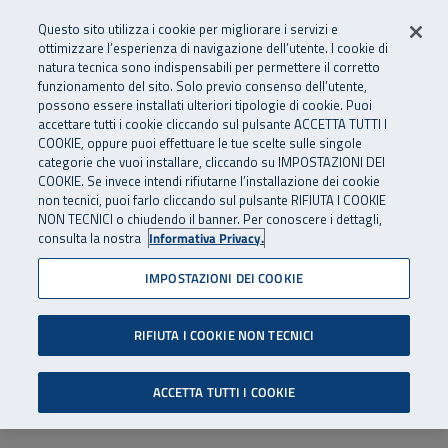
Numero Verde
800 810 810
.
Vai al menu principale
Vai al contenuto principale
Vai al Footer
Questo sito utilizza i cookie per migliorare i servizi e
Da cellulare e dall’estero
06 45539607
ottimizzare l’esperienza di navigazione dell’utente. I cookie di
natura tecnica sono indispensabili per permettere il corretto
funzionamento del sito. Solo previo consenso dell’utente,
Apri cerca
Apr
SuperAbile - il Contact Center Inail per il mondo della disabilità
possono essere installati ulteriori tipologie di cookie. Puoi
Navigazione principale
accettare tutti i cookie cliccando sul pulsante ACCETTA TUTTI I
COOKIE, oppure puoi effettuare le tue scelte sulle singole
categorie che vuoi installare, cliccando su IMPOSTAZIONI DEI
COOKIE. Se invece intendi rifiutarne l’installazione dei cookie
non tecnici, puoi farlo cliccando sul pulsante RIFIUTA I COOKIE
NON TECNICI o chiudendo il banner. Per conoscere i dettagli,
consulta la nostra
Informativa Privacy.
IMPOSTAZIONI DEI COOKIE
RIFIUTA I COOKIE NON TECNICI
ACCETTA TUTTI I COOKIE