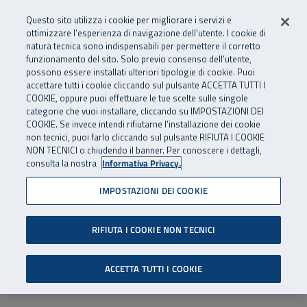
Numero Verde
800 810 810
.
Vai al menu principale
Vai al contenuto principale
Vai al Footer
Questo sito utilizza i cookie per migliorare i servizi e
Da cellulare e dall’estero
06 45539607
ottimizzare l’esperienza di navigazione dell’utente. I cookie di
natura tecnica sono indispensabili per permettere il corretto
funzionamento del sito. Solo previo consenso dell’utente,
Apri cerca
Apr
SuperAbile - il Contact Center Inail per il mondo della disabilità
possono essere installati ulteriori tipologie di cookie. Puoi
Navigazione principale
accettare tutti i cookie cliccando sul pulsante ACCETTA TUTTI I
COOKIE, oppure puoi effettuare le tue scelte sulle singole
categorie che vuoi installare, cliccando su IMPOSTAZIONI DEI
COOKIE. Se invece intendi rifiutarne l’installazione dei cookie
non tecnici, puoi farlo cliccando sul pulsante RIFIUTA I COOKIE
NON TECNICI o chiudendo il banner. Per conoscere i dettagli,
consulta la nostra
Informativa Privacy.
IMPOSTAZIONI DEI COOKIE
RIFIUTA I COOKIE NON TECNICI
ACCETTA TUTTI I COOKIE