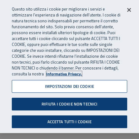
Numero Verde
800 810 810
.
Vai al menu principale
Vai al contenuto principale
Vai al Footer
Questo sito utilizza i cookie per migliorare i servizi e
Da cellulare e dall’estero
06 45539607
ottimizzare l’esperienza di navigazione dell’utente. I cookie di
natura tecnica sono indispensabili per permettere il corretto
funzionamento del sito. Solo previo consenso dell’utente,
Apri cerca
Apr
SuperAbile - il Contact Center Inail per il mondo della disabilità
possono essere installati ulteriori tipologie di cookie. Puoi
Navigazione principale
accettare tutti i cookie cliccando sul pulsante ACCETTA TUTTI I
COOKIE, oppure puoi effettuare le tue scelte sulle singole
categorie che vuoi installare, cliccando su IMPOSTAZIONI DEI
COOKIE. Se invece intendi rifiutarne l’installazione dei cookie
non tecnici, puoi farlo cliccando sul pulsante RIFIUTA I COOKIE
NON TECNICI o chiudendo il banner. Per conoscere i dettagli,
consulta la nostra
Informativa Privacy.
IMPOSTAZIONI DEI COOKIE
RIFIUTA I COOKIE NON TECNICI
ACCETTA TUTTI I COOKIE