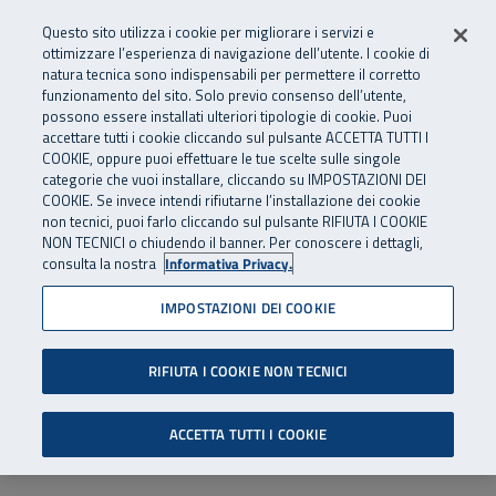
Numero Verde
800 810 810
.
Vai al menu principale
Vai al contenuto principale
Vai al Footer
Questo sito utilizza i cookie per migliorare i servizi e
Da cellulare e dall’estero
06 45539607
ottimizzare l’esperienza di navigazione dell’utente. I cookie di
natura tecnica sono indispensabili per permettere il corretto
funzionamento del sito. Solo previo consenso dell’utente,
Apri cerca
Apr
SuperAbile - il Contact Center Inail per il mondo della disabilità
possono essere installati ulteriori tipologie di cookie. Puoi
Navigazione principale
accettare tutti i cookie cliccando sul pulsante ACCETTA TUTTI I
COOKIE, oppure puoi effettuare le tue scelte sulle singole
categorie che vuoi installare, cliccando su IMPOSTAZIONI DEI
COOKIE. Se invece intendi rifiutarne l’installazione dei cookie
non tecnici, puoi farlo cliccando sul pulsante RIFIUTA I COOKIE
NON TECNICI o chiudendo il banner. Per conoscere i dettagli,
consulta la nostra
Informativa Privacy.
IMPOSTAZIONI DEI COOKIE
RIFIUTA I COOKIE NON TECNICI
ACCETTA TUTTI I COOKIE