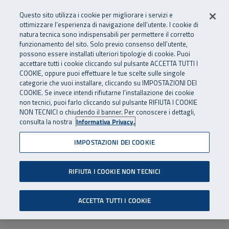
Numero Verde
800 810 810
.
Vai al menu principale
Vai al contenuto principale
Vai al Footer
Questo sito utilizza i cookie per migliorare i servizi e
Da cellulare e dall’estero
06 45539607
ottimizzare l’esperienza di navigazione dell’utente. I cookie di
natura tecnica sono indispensabili per permettere il corretto
funzionamento del sito. Solo previo consenso dell’utente,
Apri cerca
Apr
SuperAbile - il Contact Center Inail per il mondo della disabilità
possono essere installati ulteriori tipologie di cookie. Puoi
Navigazione principale
accettare tutti i cookie cliccando sul pulsante ACCETTA TUTTI I
COOKIE, oppure puoi effettuare le tue scelte sulle singole
categorie che vuoi installare, cliccando su IMPOSTAZIONI DEI
COOKIE. Se invece intendi rifiutarne l’installazione dei cookie
non tecnici, puoi farlo cliccando sul pulsante RIFIUTA I COOKIE
NON TECNICI o chiudendo il banner. Per conoscere i dettagli,
consulta la nostra
Informativa Privacy.
IMPOSTAZIONI DEI COOKIE
RIFIUTA I COOKIE NON TECNICI
ACCETTA TUTTI I COOKIE