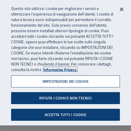
Numero Verde
800 810 810
.
Vai al menu principale
Vai al contenuto principale
Vai al Footer
Questo sito utilizza i cookie per migliorare i servizi e
Da cellulare e dall’estero
06 45539607
ottimizzare l’esperienza di navigazione dell’utente. I cookie di
natura tecnica sono indispensabili per permettere il corretto
funzionamento del sito. Solo previo consenso dell’utente,
Apri cerca
Apr
SuperAbile - il Contact Center Inail per il mondo della disabilità
possono essere installati ulteriori tipologie di cookie. Puoi
Navigazione principale
accettare tutti i cookie cliccando sul pulsante ACCETTA TUTTI I
COOKIE, oppure puoi effettuare le tue scelte sulle singole
categorie che vuoi installare, cliccando su IMPOSTAZIONI DEI
COOKIE. Se invece intendi rifiutarne l’installazione dei cookie
non tecnici, puoi farlo cliccando sul pulsante RIFIUTA I COOKIE
NON TECNICI o chiudendo il banner. Per conoscere i dettagli,
consulta la nostra
Informativa Privacy.
IMPOSTAZIONI DEI COOKIE
RIFIUTA I COOKIE NON TECNICI
ACCETTA TUTTI I COOKIE