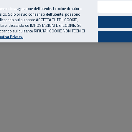
per te, chiamaci.
Numero Verde
800 810 810
.
Da cellulare e dall’estero
06 
ienza di navigazione dell’utente. I cookie di natura
 sito. Solo previo consenso dell’utente, possono
ie cliccando sul pulsante ACCETTA TUTTI I COOKIE,
ed eventi
Risorse utili
Supporto
tallare, cliccando su IMPOSTAZIONI DEI COOKIE. Se
o cliccando sul pulsante RIFIUTA I COOKIE NON TECNICI
ativa Privacy.