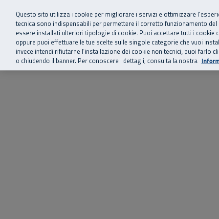
Siamo qui 
Vai al menu principale
Vai al contenuto principale
Vai al Footer
Questo sito utilizza i cookie per migliorare i servizi e ottimizzare l’esper
tecnica sono indispensabili per permettere il corretto funzionamento del
essere installati ulteriori tipologie di cookie. Puoi accettare tutti i cook
Home
Chi siamo
Storie, news 
SuperAbile - il Contact Center Inail per il mondo della disabilità
oppure puoi effettuare le tue scelte sulle singole categorie che vuoi ins
invece intendi rifiutarne l’installazione dei cookie non tecnici, puoi farl
o chiudendo il banner. Per conoscere i dettagli, consulta la nostra
Inform