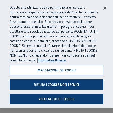
Numero Verde
800 810 810
.
Vai al menu principale
Vai al contenuto principale
Vai al Footer
Questo sito utilizza i cookie per migliorare i servizi e
Da cellulare e dall’estero
06 45539607
ottimizzare l’esperienza di navigazione dell’utente. I cookie di
natura tecnica sono indispensabili per permettere il corretto
funzionamento del sito. Solo previo consenso dell’utente,
Apri cerca
Apr
SuperAbile - il Contact Center Inail per il mondo della disabilità
possono essere installati ulteriori tipologie di cookie. Puoi
Navigazione principale
accettare tutti i cookie cliccando sul pulsante ACCETTA TUTTI I
COOKIE, oppure puoi effettuare le tue scelte sulle singole
categorie che vuoi installare, cliccando su IMPOSTAZIONI DEI
COOKIE. Se invece intendi rifiutarne l’installazione dei cookie
non tecnici, puoi farlo cliccando sul pulsante RIFIUTA I COOKIE
NON TECNICI o chiudendo il banner. Per conoscere i dettagli,
consulta la nostra
Informativa Privacy.
IMPOSTAZIONI DEI COOKIE
RIFIUTA I COOKIE NON TECNICI
ACCETTA TUTTI I COOKIE