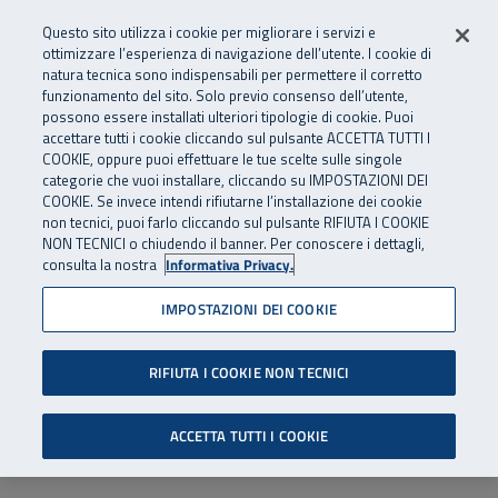
Numero Verde
800 810 810
.
Vai al menu principale
Vai al contenuto principale
Vai al Footer
Questo sito utilizza i cookie per migliorare i servizi e
Da cellulare e dall’estero
06 45539607
ottimizzare l’esperienza di navigazione dell’utente. I cookie di
natura tecnica sono indispensabili per permettere il corretto
funzionamento del sito. Solo previo consenso dell’utente,
Apri cerca
Apr
SuperAbile - il Contact Center Inail per il mondo della disabilità
possono essere installati ulteriori tipologie di cookie. Puoi
Navigazione principale
accettare tutti i cookie cliccando sul pulsante ACCETTA TUTTI I
COOKIE, oppure puoi effettuare le tue scelte sulle singole
categorie che vuoi installare, cliccando su IMPOSTAZIONI DEI
COOKIE. Se invece intendi rifiutarne l’installazione dei cookie
non tecnici, puoi farlo cliccando sul pulsante RIFIUTA I COOKIE
NON TECNICI o chiudendo il banner. Per conoscere i dettagli,
consulta la nostra
Informativa Privacy.
IMPOSTAZIONI DEI COOKIE
RIFIUTA I COOKIE NON TECNICI
ACCETTA TUTTI I COOKIE