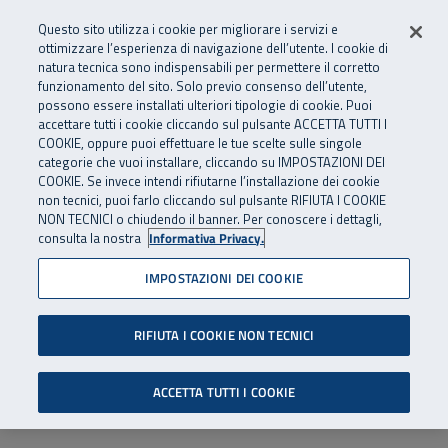
Numero Verde
800 810 810
.
Vai al menu principale
Vai al contenuto principale
Vai al Footer
Questo sito utilizza i cookie per migliorare i servizi e
Da cellulare e dall’estero
06 45539607
ottimizzare l’esperienza di navigazione dell’utente. I cookie di
natura tecnica sono indispensabili per permettere il corretto
funzionamento del sito. Solo previo consenso dell’utente,
Apri cerca
Apr
SuperAbile - il Contact Center Inail per il mondo della disabilità
possono essere installati ulteriori tipologie di cookie. Puoi
Navigazione principale
accettare tutti i cookie cliccando sul pulsante ACCETTA TUTTI I
COOKIE, oppure puoi effettuare le tue scelte sulle singole
categorie che vuoi installare, cliccando su IMPOSTAZIONI DEI
COOKIE. Se invece intendi rifiutarne l’installazione dei cookie
non tecnici, puoi farlo cliccando sul pulsante RIFIUTA I COOKIE
NON TECNICI o chiudendo il banner. Per conoscere i dettagli,
consulta la nostra
Informativa Privacy.
IMPOSTAZIONI DEI COOKIE
RIFIUTA I COOKIE NON TECNICI
ACCETTA TUTTI I COOKIE