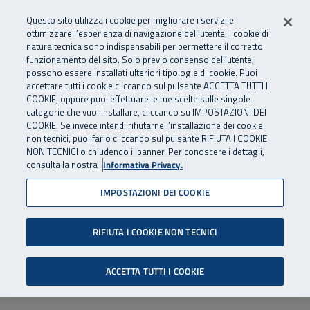
Numero Verde
800 810 810
.
Vai al menu principale
Vai al contenuto principale
Vai al Footer
Questo sito utilizza i cookie per migliorare i servizi e
Da cellulare e dall’estero
06 45539607
ottimizzare l’esperienza di navigazione dell’utente. I cookie di
natura tecnica sono indispensabili per permettere il corretto
funzionamento del sito. Solo previo consenso dell’utente,
Apri cerca
Apr
SuperAbile - il Contact Center Inail per il mondo della disabilità
possono essere installati ulteriori tipologie di cookie. Puoi
Navigazione principale
accettare tutti i cookie cliccando sul pulsante ACCETTA TUTTI I
COOKIE, oppure puoi effettuare le tue scelte sulle singole
categorie che vuoi installare, cliccando su IMPOSTAZIONI DEI
COOKIE. Se invece intendi rifiutarne l’installazione dei cookie
non tecnici, puoi farlo cliccando sul pulsante RIFIUTA I COOKIE
NON TECNICI o chiudendo il banner. Per conoscere i dettagli,
consulta la nostra
Informativa Privacy.
IMPOSTAZIONI DEI COOKIE
RIFIUTA I COOKIE NON TECNICI
ACCETTA TUTTI I COOKIE