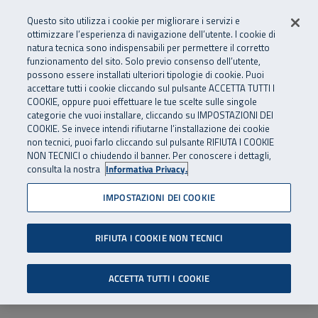
Numero Verde
800 810 810
.
Vai al menu principale
Vai al contenuto principale
Vai al Footer
Questo sito utilizza i cookie per migliorare i servizi e
Da cellulare e dall’estero
06 45539607
ottimizzare l’esperienza di navigazione dell’utente. I cookie di
natura tecnica sono indispensabili per permettere il corretto
funzionamento del sito. Solo previo consenso dell’utente,
Apri cerca
Apr
SuperAbile - il Contact Center Inail per il mondo della disabilità
possono essere installati ulteriori tipologie di cookie. Puoi
Navigazione principale
accettare tutti i cookie cliccando sul pulsante ACCETTA TUTTI I
COOKIE, oppure puoi effettuare le tue scelte sulle singole
categorie che vuoi installare, cliccando su IMPOSTAZIONI DEI
COOKIE. Se invece intendi rifiutarne l’installazione dei cookie
non tecnici, puoi farlo cliccando sul pulsante RIFIUTA I COOKIE
NON TECNICI o chiudendo il banner. Per conoscere i dettagli,
consulta la nostra
Informativa Privacy.
IMPOSTAZIONI DEI COOKIE
RIFIUTA I COOKIE NON TECNICI
ACCETTA TUTTI I COOKIE