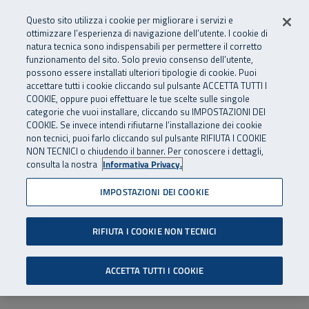
Numero Verde
800 810 810
.
Vai al menu principale
Vai al contenuto principale
Vai al Footer
Questo sito utilizza i cookie per migliorare i servizi e
Da cellulare e dall’estero
06 45539607
ottimizzare l’esperienza di navigazione dell’utente. I cookie di
natura tecnica sono indispensabili per permettere il corretto
funzionamento del sito. Solo previo consenso dell’utente,
Apri cerca
Apr
SuperAbile - il Contact Center Inail per il mondo della disabilità
possono essere installati ulteriori tipologie di cookie. Puoi
Navigazione principale
accettare tutti i cookie cliccando sul pulsante ACCETTA TUTTI I
COOKIE, oppure puoi effettuare le tue scelte sulle singole
categorie che vuoi installare, cliccando su IMPOSTAZIONI DEI
COOKIE. Se invece intendi rifiutarne l’installazione dei cookie
non tecnici, puoi farlo cliccando sul pulsante RIFIUTA I COOKIE
NON TECNICI o chiudendo il banner. Per conoscere i dettagli,
consulta la nostra
Informativa Privacy.
IMPOSTAZIONI DEI COOKIE
RIFIUTA I COOKIE NON TECNICI
ACCETTA TUTTI I COOKIE