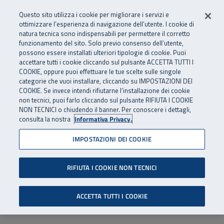
Numero Verde
800 810 810
.
Vai al menu principale
Vai al contenuto principale
Vai al Footer
Questo sito utilizza i cookie per migliorare i servizi e
Da cellulare e dall’estero
06 45539607
ottimizzare l’esperienza di navigazione dell’utente. I cookie di
natura tecnica sono indispensabili per permettere il corretto
funzionamento del sito. Solo previo consenso dell’utente,
Apri cerca
Apr
SuperAbile - il Contact Center Inail per il mondo della disabilità
possono essere installati ulteriori tipologie di cookie. Puoi
Navigazione principale
accettare tutti i cookie cliccando sul pulsante ACCETTA TUTTI I
COOKIE, oppure puoi effettuare le tue scelte sulle singole
categorie che vuoi installare, cliccando su IMPOSTAZIONI DEI
COOKIE. Se invece intendi rifiutarne l’installazione dei cookie
non tecnici, puoi farlo cliccando sul pulsante RIFIUTA I COOKIE
NON TECNICI o chiudendo il banner. Per conoscere i dettagli,
consulta la nostra
Informativa Privacy.
IMPOSTAZIONI DEI COOKIE
RIFIUTA I COOKIE NON TECNICI
ACCETTA TUTTI I COOKIE