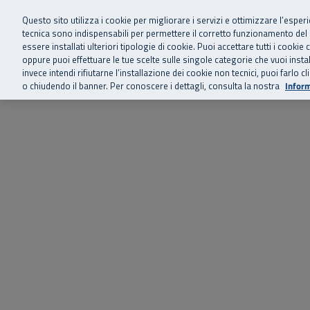
Siamo qui 
Vai al menu principale
Vai al contenuto principale
Vai al Footer
Questo sito utilizza i cookie per migliorare i servizi e ottimizzare l’esper
tecnica sono indispensabili per permettere il corretto funzionamento del
essere installati ulteriori tipologie di cookie. Puoi accettare tutti i cook
Home
Chi siamo
Storie, news 
SuperAbile - il Contact Center Inail per il mondo della disabilità
oppure puoi effettuare le tue scelte sulle singole categorie che vuoi ins
invece intendi rifiutarne l’installazione dei cookie non tecnici, puoi farl
o chiudendo il banner. Per conoscere i dettagli, consulta la nostra
Inform