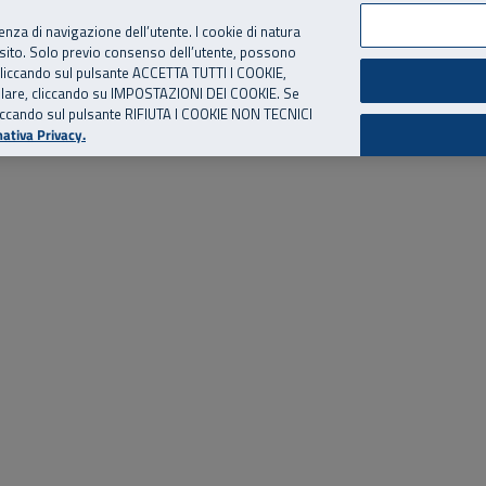
per te, chiamaci.
Numero Verde
800 810 810
.
Da cellulare e dall’estero
06 
ienza di navigazione dell’utente. I cookie di natura
 sito. Solo previo consenso dell’utente, possono
ie cliccando sul pulsante ACCETTA TUTTI I COOKIE,
ed eventi
Risorse utili
Supporto
tallare, cliccando su IMPOSTAZIONI DEI COOKIE. Se
o cliccando sul pulsante RIFIUTA I COOKIE NON TECNICI
ativa Privacy.