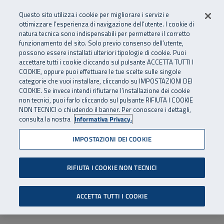
Numero Verde
800 810 810
.
Vai al menu principale
Vai al contenuto principale
Vai al Footer
Questo sito utilizza i cookie per migliorare i servizi e
Da cellulare e dall’estero
06 45539607
ottimizzare l’esperienza di navigazione dell’utente. I cookie di
natura tecnica sono indispensabili per permettere il corretto
funzionamento del sito. Solo previo consenso dell’utente,
Apri cerca
Apr
SuperAbile - il Contact Center Inail per il mondo della disabilità
possono essere installati ulteriori tipologie di cookie. Puoi
Navigazione principale
accettare tutti i cookie cliccando sul pulsante ACCETTA TUTTI I
COOKIE, oppure puoi effettuare le tue scelte sulle singole
categorie che vuoi installare, cliccando su IMPOSTAZIONI DEI
COOKIE. Se invece intendi rifiutarne l’installazione dei cookie
non tecnici, puoi farlo cliccando sul pulsante RIFIUTA I COOKIE
NON TECNICI o chiudendo il banner. Per conoscere i dettagli,
consulta la nostra
Informativa Privacy.
IMPOSTAZIONI DEI COOKIE
RIFIUTA I COOKIE NON TECNICI
ACCETTA TUTTI I COOKIE