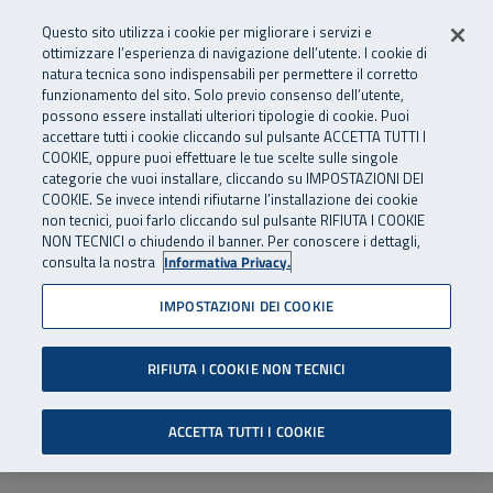
Numero Verde
800 810 810
.
Vai al menu principale
Vai al contenuto principale
Vai al Footer
Questo sito utilizza i cookie per migliorare i servizi e
Da cellulare e dall’estero
06 45539607
ottimizzare l’esperienza di navigazione dell’utente. I cookie di
natura tecnica sono indispensabili per permettere il corretto
funzionamento del sito. Solo previo consenso dell’utente,
Apri cerca
Apr
SuperAbile - il Contact Center Inail per il mondo della disabilità
possono essere installati ulteriori tipologie di cookie. Puoi
Navigazione principale
accettare tutti i cookie cliccando sul pulsante ACCETTA TUTTI I
COOKIE, oppure puoi effettuare le tue scelte sulle singole
categorie che vuoi installare, cliccando su IMPOSTAZIONI DEI
COOKIE. Se invece intendi rifiutarne l’installazione dei cookie
non tecnici, puoi farlo cliccando sul pulsante RIFIUTA I COOKIE
NON TECNICI o chiudendo il banner. Per conoscere i dettagli,
consulta la nostra
Informativa Privacy.
IMPOSTAZIONI DEI COOKIE
RIFIUTA I COOKIE NON TECNICI
ACCETTA TUTTI I COOKIE