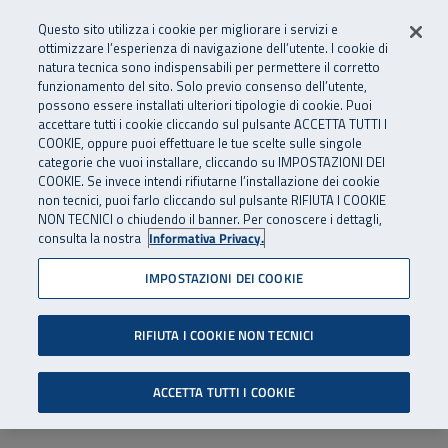
Numero Verde
800 810 810
.
Vai al menu principale
Vai al contenuto principale
Vai al Footer
Questo sito utilizza i cookie per migliorare i servizi e
Da cellulare e dall’estero
06 45539607
ottimizzare l’esperienza di navigazione dell’utente. I cookie di
natura tecnica sono indispensabili per permettere il corretto
funzionamento del sito. Solo previo consenso dell’utente,
Apri cerca
Apr
SuperAbile - il Contact Center Inail per il mondo della disabilità
possono essere installati ulteriori tipologie di cookie. Puoi
Navigazione principale
accettare tutti i cookie cliccando sul pulsante ACCETTA TUTTI I
COOKIE, oppure puoi effettuare le tue scelte sulle singole
categorie che vuoi installare, cliccando su IMPOSTAZIONI DEI
COOKIE. Se invece intendi rifiutarne l’installazione dei cookie
non tecnici, puoi farlo cliccando sul pulsante RIFIUTA I COOKIE
NON TECNICI o chiudendo il banner. Per conoscere i dettagli,
consulta la nostra
Informativa Privacy.
IMPOSTAZIONI DEI COOKIE
RIFIUTA I COOKIE NON TECNICI
ACCETTA TUTTI I COOKIE